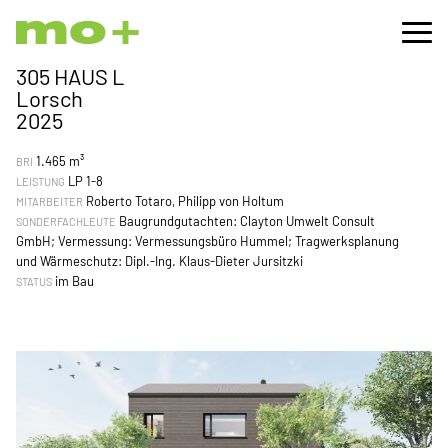
305 HAUS L
Lorsch
2025
1.465 m³
BRI
LP 1-8
LEISTUNG
Roberto Totaro, Philipp von Holtum
MITARBEITER
Baugrundgutachten: Clayton Umwelt Consult
SONDERFACHLEUTE
GmbH; Vermessung: Vermessungsbüro Hummel; Tragwerksplanung
und Wärmeschutz: Dipl.-Ing. Klaus-Dieter Jursitzki
im Bau
STATUS