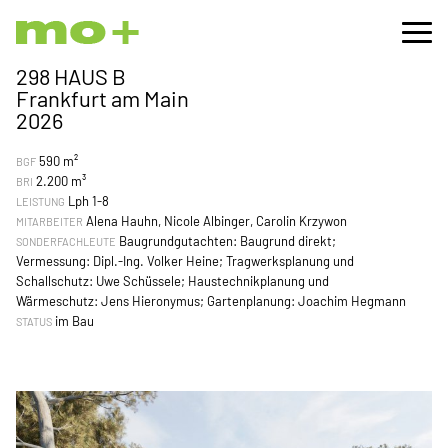
298 HAUS B
Frankfurt am Main
2026
590 m²
BGF
2.200 m³
BRI
Lph 1-8
LEISTUNG
Alena Hauhn, Nicole Albinger, Carolin Krzywon
MITARBEITER
Baugrundgutachten: Baugrund direkt;
SONDERFACHLEUTE
Vermessung: Dipl.-Ing. Volker Heine; Tragwerksplanung und
Schallschutz: Uwe Schüssele; Haustechnikplanung und
Wärmeschutz: Jens Hieronymus; Gartenplanung: Joachim Hegmann
im Bau
STATUS