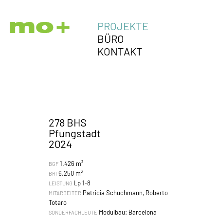
PROJEKTE
BÜRO
KONTAKT
278 BHS
Pfungstadt
2024
1.426 m²
BGF
6.250 m³
BRI
Lp 1-8
LEISTUNG
Patricia Schuchmann, Roberto
MITARBEITER
Totaro
Modulbau: Barcelona
SONDERFACHLEUTE