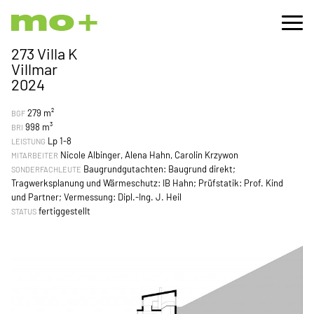
273 Villa K
Villmar
2024
279 m²
BGF
998 m³
BRI
Lp 1-8
LEISTUNG
Nicole Albinger, Alena Hahn, Carolin Krzywon
MITARBEITER
Baugrundgutachten: Baugrund direkt;
SONDERFACHLEUTE
Tragwerksplanung und Wärmeschutz: IB Hahn; Prüfstatik: Prof. Kind
und Partner; Vermessung: Dipl.-Ing. J. Heil
fertiggestellt
STATUS