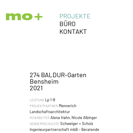
PROJEKTE
BÜRO
KONTAKT
274 BALDUR-Garten
Bensheim
2021
Lp 1-8
LEISTUNG
Mennerich
PROJEKTPARTNER
Landschaftsarchitektur
Alena Hahn, Nicole Albinger
MITARBEITER
Schweiger + Scholz
SONDERFACHLEUTE
Ingenieurpartnerschaft mbB – Beratende