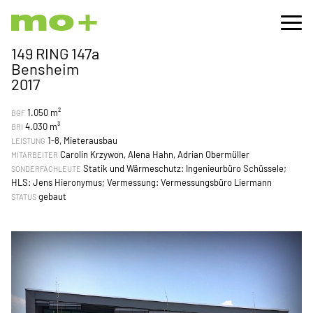
149 RING 147a
Bensheim
2017
1.050 m²
BGF
4.030 m³
BRI
1-8, Mieterausbau
LEISTUNG
Carolin Krzywon, Alena Hahn, Adrian Obermüller
MITARBEITER
Statik und Wärmeschutz: Ingenieurbüro Schüssele;
SONDERFACHLEUTE
HLS: Jens Hieronymus; Vermessung: Vermessungsbüro Liermann
gebaut
STATUS