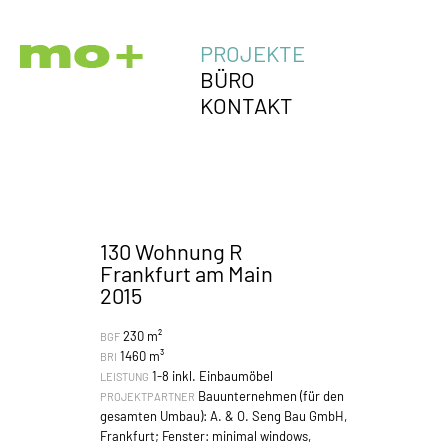
PROJEKTE
BÜRO
KONTAKT
130 Wohnung R
Frankfurt am Main
2015
230 m²
BGF
1460 m³
BRI
1-8 inkl. Einbaumöbel
LEISTUNG
Bauunternehmen (für den
PROJEKTPARTNER
gesamten Umbau): A. & O. Seng Bau GmbH,
Frankfurt; Fenster: minimal windows,