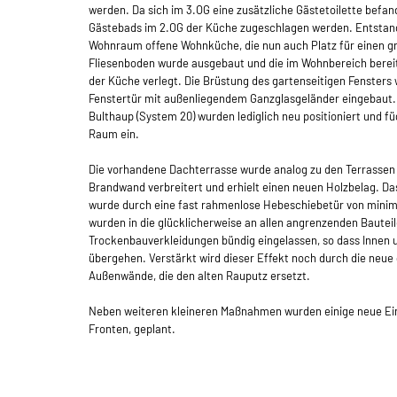
werden. Da sich im 3.OG eine zusätzliche Gästetoilette befan
Gästebads im 2.OG der Küche zugeschlagen werden. Entstand
Wohnraum offene Wohnküche, die nun auch Platz für einen gr
Fliesenboden wurde ausgebaut und die im Wohnbereich berei
der Küche verlegt. Die Brüstung des gartenseitigen Fensters
Fenstertür mit außenliegendem Ganzglasgeländer eingebaut
Bulthaup (System 20) wurden lediglich neu positioniert und f
Raum ein.
Die vorhandene Dachterrasse wurde analog zu den Terrassen
Brandwand verbreitert und erhielt einen neuen Holzbelag. D
wurde durch eine fast rahmenlose Hebeschiebetür von minim
wurden in die glücklicherweise an allen angrenzenden Baute
Trockenbauverkleidungen bündig eingelassen, so dass Innen 
übergehen. Verstärkt wird dieser Effekt noch durch die neue
Außenwände, die den alten Rauputz ersetzt.
Neben weiteren kleineren Maßnahmen wurden einige neue Einb
Fronten, geplant.