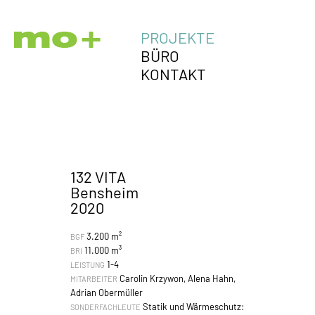
PROJEKTE
BÜRO
KONTAKT
132 VITA
Bensheim
2020
3.200 m²
BGF
11.000 m³
BRI
1-4
LEISTUNG
Carolin Krzywon, Alena Hahn,
MITARBEITER
Adrian Obermüller
Statik und Wärmeschutz:
SONDERFACHLEUTE