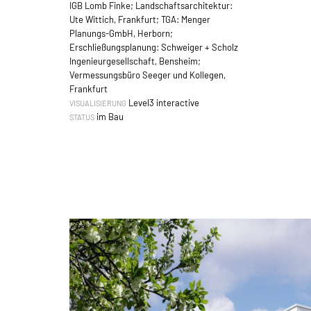
IGB Lomb Finke; Landschaftsarchitektur:
Ute Wittich, Frankfurt; TGA: Menger
Planungs-GmbH, Herborn;
Erschließungsplanung: Schweiger + Scholz
Ingenieurgesellschaft, Bensheim;
Vermessungsbüro Seeger und Kollegen,
Frankfurt
Level3 interactive
VISUALISIERUNG
im Bau
STATUS