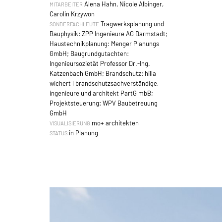
Alena Hahn, Nicole Albinger,
MITARBEITER
Carolin Krzywon
Tragwerksplanung und
SONDERFACHLEUTE
Bauphysik: ZPP Ingenieure AG Darmstadt;
Haustechnikplanung: Menger Planungs
GmbH; Baugrundgutachten:
Ingenieursozietät Professor Dr.-Ing.
Katzenbach GmbH; Brandschutz: hilla
wichert l brandschutzsachverständige,
ingenieure und architekt PartG mbB;
Projektsteuerung: WPV Baubetreuung
GmbH
mo+ architekten
VISUALISIERUNG
in Planung
STATUS