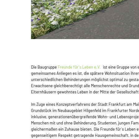
Die Baugruppe
Freunde für`s Leben e.V.
ist eine Gruppe von 
gemeinsames Anliegen es ist, die spätere Wohnsituation ihre
unterschiedlichen Behinderungen möglichst optimal zu gestalt
Erwachsene gleichberechtigt alle Menschenrechte und Grundf
Elternhäusern gewohntes Leben in der Mitte der Gesellschaft
Im Zuge eines Konzeptverfahrens der Stadt Frankfurt am Main
Grundstück im Neubaugebiet Hilgenfeld im Frankfurter Norden
inklusive, generationenübergreifende Wohn- und Lebensproj
Menschen mit und ohne Behinderung, Studenten, jungen Fami
gleichermaßen ein Zuhause bieten. Die Freunde für`s Leben e.
gegenseitigem Respekt getragende Hausgemeinschaft, in der 