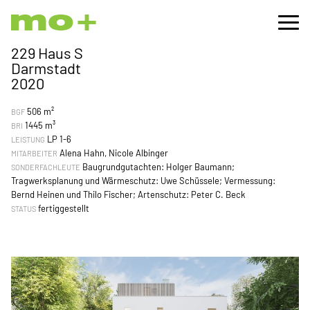
229 Haus S
Darmstadt
2020
506 m²
BGF
1445 m³
BRI
LP 1-6
LEISTUNG
Alena Hahn, Nicole Albinger
MITARBEITER
Baugrundgutachten: Holger Baumann;
SONDERFACHLEUTE
Tragwerksplanung und Wärmeschutz: Uwe Schüssele; Vermessung:
Bernd Heinen und Thilo Fischer; Artenschutz: Peter C. Beck
fertiggestellt
STATUS