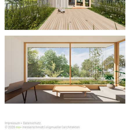
Impressum
+
Datenschutz
© 2026
mo+
messerschmidt | oligmueller | architekten