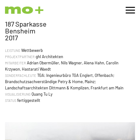
187 Sparkasse
Bensheim
2017
Wettbewerb
LEISTUNG
ghl Architekten
PROJEKTPARTNER
Adrian Obermüller, Nils Wagner, Alena Hahn, Carolin
MITARBEITER
Krzywon, Hastarati Waedt
TGA: Ingenieurbüro TGA Englert, Offenbach;
SONDERFACHLEUTE
Brandschutzsachverständige Petry & Home, Mainz;
Landschaftsarchitekten Dittmann & Komplizen, Frankfurt am Main
Quang Tu Ly
VISUALISIERUNG
fertiggestellt
STATUS