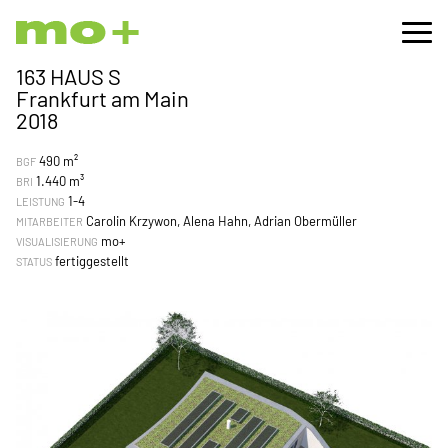
163 HAUS S
Frankfurt am Main
2018
490 m²
BGF
1.440 m³
BRI
1-4
LEISTUNG
Carolin Krzywon, Alena Hahn, Adrian Obermüller
MITARBEITER
mo+
VISUALISIERUNG
fertiggestellt
STATUS