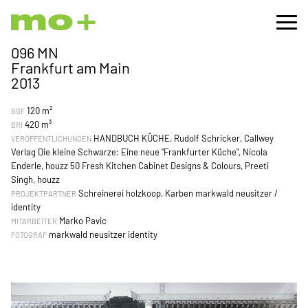
096 MN
Frankfurt am Main
2013
120 m²
BGF
420 m³
BRI
HANDBUCH KÜCHE, Rudolf Schricker, Callwey
VERÖFFENTLICHUNGEN
Verlag Die kleine Schwarze: Eine neue "Frankfurter Küche", Nicola
Enderle, houzz 50 Fresh Kitchen Cabinet Designs & Colours, Preeti
Singh, houzz
Schreinerei holzkoop, Karben markwald neusitzer /
PROJEKTPARTNER
identity
Marko Pavic
MITARBEITER
markwald neusitzer identity
FOTOGRAF