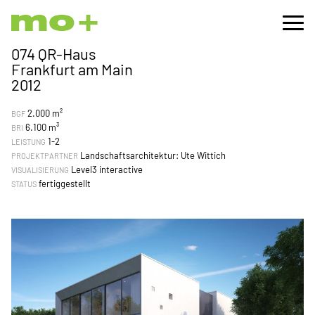
074 QR-Haus
Frankfurt am Main
2012
2.000 m²
BGF
6.100 m³
BRI
1-2
LEISTUNG
Landschaftsarchitektur: Ute Wittich
PROJEKTPARTNER
Level3 interactive
VISUALISIERUNG
fertiggestellt
STATUS