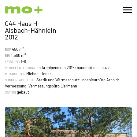
044 Haus H
Alsbach-Hähnlein
2012
450 m²
BGF
1.500 m³
BRI
1-8
LEISTUNG
Archipendium 2015; bauemotion, houzz
VERÖFFENTLICHUNGEN
Michael Hecht
MITARBEITER
Statik und Wärmeschutz: Ingenieurbüro Arnold;
SONDERFACHLEUTE
Vermessung: Vermessungsbüro Liermann
gebaut
STATUS