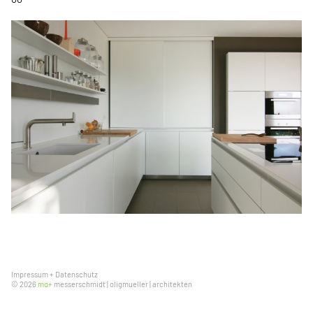
Impressum
+
Datenschutz
© 2026
mo+
messerschmidt | oligmueller | architekten