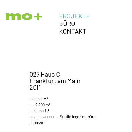
PROJEKTE
BÜRO
KONTAKT
027 Haus C
Frankfurt am Main
2011
550 m²
BGF
2.200 m³
BRI
1-8
LEISTUNG
Statik: Ingenieurbüro
SONDERFACHLEUTE
Lorenzo