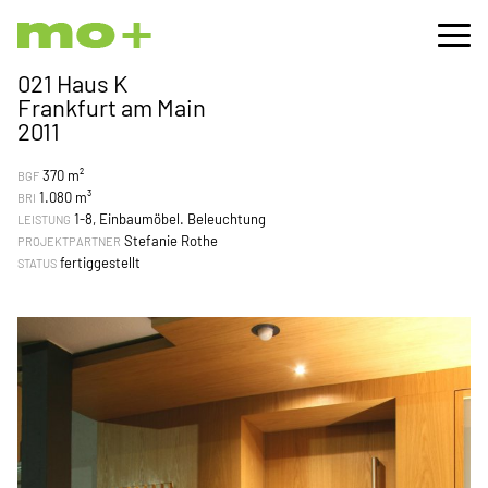
021 Haus K
Frankfurt am Main
2011
370 m²
BGF
1.080 m³
BRI
1-8, Einbaumöbel. Beleuchtung
LEISTUNG
Stefanie Rothe
PROJEKTPARTNER
fertiggestellt
STATUS